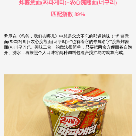
炸酱意面(짜파게티)+农心浣熊面(너구리)
匹配指数 89%
尹厚在《爸爸，我们去哪儿》中总是念念不忘的那道绝味！“炸酱意
面(짜파게티)+农心浣熊面(너구리)+”也有着它的专属名字“浣熊炸酱
面(짜파구리)”。美味二合一的做法很简单，只要把两盒方便面各自泡
开、滤水，再按照个人口味将两种调料包混合搅拌均匀就算完成。