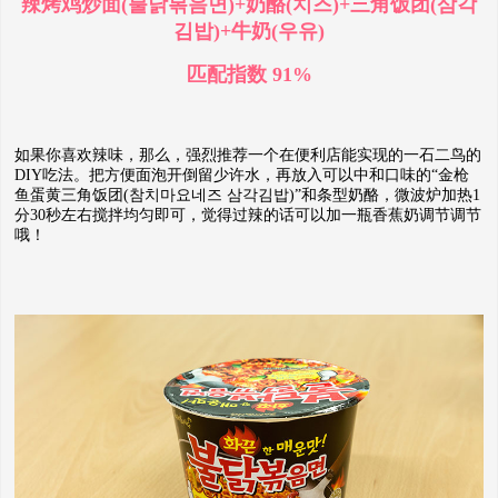
辣烤鸡炒面(불닭볶음면)+奶酪(치즈)+三角饭团(삼각
김밥)+牛奶(우유)
匹配指数 91%
如果你喜欢辣味，那么，强烈推荐一个在便利店能实现的一石二鸟的
DIY吃法。把方便面泡开倒留少许水，再放入可以中和口味的“金枪
鱼蛋黄三角饭团(참치마요네즈 삼각김밥)”和条型奶酪，微波炉加热1
分30秒左右搅拌均匀即可，觉得过辣的话可以加一瓶香蕉奶调节调节
哦！