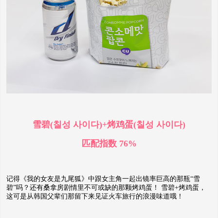
雪碧(칠성 사이다)+烤鸡蛋(칠성 사이다)
匹配指数 76%
记得《我的女友是九尾狐》中跟女主角一起出镜率巨高的那瓶“雪
碧”吗？还有桑拿房剧情里不可或缺的那颗烤鸡蛋！ 雪碧+烤鸡蛋，
这可是从韩国父辈们那留下来见证火车旅行的浪漫味道哦！