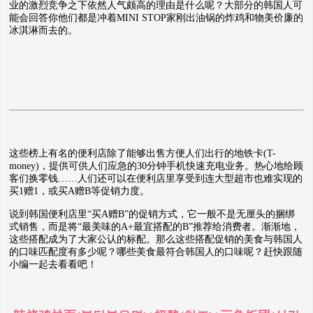
业的激烈竞争之下依然人气颇高的理由是什么呢？大部分的韩国人可
能会回答你他们都是冲着MINI STOP家刚出油锅的炸鸡和物美价廉的
冰淇淋而去的。
这些榜上有名的便利店除了能够出售方便人们出行的地铁卡(T-
money)，提供可供人们应急的30分钟手机快速充电业务。热心地给顾
客们换零钱……人们还可以在便利店里享受到连大型超市也难实现的
买1赠1，或买A赠B等促销力度。
说到韩国便利店里“买A赠B”的促销方式，它一般不是无厘头的捆绑
式销售，而是将“最美味的A+最宜搭配的B”推荐给消费者。渐渐地，
这些搭配成为了大家公认的标配。那么这些搭配促销的美食与韩国人
的口味匹配度有多少呢？哪些美食最符合韩国人的口味呢？赶快跟随
小编一起去看看吧！