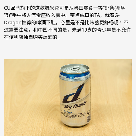
CU品牌旗下的这款爆米花可是从韩国零食一等“虾条(새우
깡)”手中将人气宝座收入囊中。带点咸口的TA，就着G-
Dragon推荐的啤酒下肚，心里是不是比味蕾更舒畅呢？不
过需要注意，和中国不同的是，未满19岁的青少年是不允许
在便利店独自购买烟酒的。