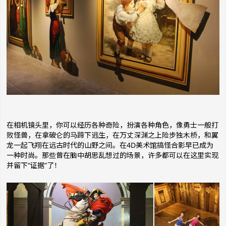
在相机镜头里，你可以经历各种奇险，扮演各种角色，像勇士一般打
败怪兽，在拿破仑的马蹄下逃生，在万丈深渊之上险步独木桥，和翼
龙一起飞翔在远古时代的山野之间。在4D美术馆搞怪合影早已成为
一种时尚。那些曾在脑中胡思乱想过的场景，许多都可以在这里实现
并留下“证据”了！