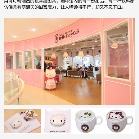
用可可粉洒出的凯蒂猫图案，咖啡馆内的每一份甜品、每一杯饮料都
仿佛具有萌翻天的甜蜜魔力，让人嘴馋得不行，却又不忍下口。