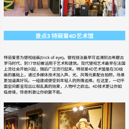
景点3 特丽爱4D艺术馆
特丽爱意为错视绘画(trick of eye)。错视技法最早可追溯到古希腊古
罗马时代，到17世纪被运用于艺术和建筑。现代错视艺术最早在法国
上流社会开始兴起，随后广泛流行起来。特丽爱4D艺术馆是在3D绘
画的基础上，通过多媒体技术加入声、光、风等元素配合拍照，场景
更加逼真好玩。一经建成便受到年轻人的热情追捧。在这里，一切平
面空间都呈现出以假乱真的效果，人物呼之欲出。4D技术更让你如
临奇境，惊奇刺激让你欲罢不能。