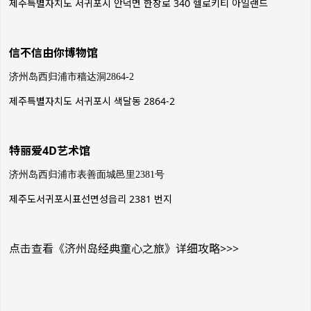
제주특별자치도 서귀포시 안덕면 한창로 340 헬로키티 아일랜드
信不信由你博物馆
济州岛西归浦市穑达洞2864-2
제주특별자치도 서귀포시 색달동 2864-2
特丽爱4D艺术馆
济州岛西归浦市表善面城邑里2381号
제주도서귀포시표선면성읍리 2381 번지
点击查看《济州岛经典童心之旅》详细攻略>>>