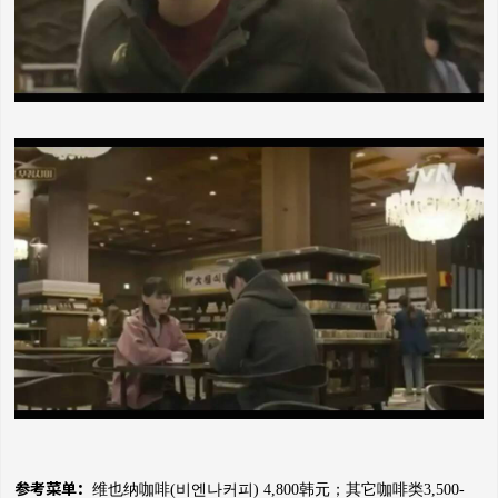
参考菜单：
维也纳咖啡(비엔나커피) 4,800韩元；
其它咖啡类3,500-