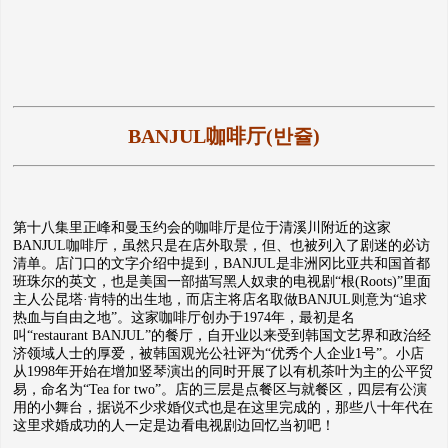
BANJUL咖啡厅(반쥴)
第十八集里正峰和曼玉约会的咖啡厅是位于清溪川附近的这家
BANJUL咖啡厅，虽然只是在店外取景，但、也被列入了剧迷的必访
清单。店门口的文字介绍中提到，BANJUL是非洲冈比亚共和国首都
班珠尔的英文，也是美国一部描写黑人奴隶的电视剧“根(Roots)”里面
主人公昆塔·肯特的出生地，而店主将店名取做BANJUL则意为“追求
热血与自由之地”。这家咖啡厅创办于1974年，最初是名
叫“restaurant BANJUL”的餐厅，自开业以来受到韩国文艺界和政治经
济领域人士的厚爱，被韩国观光公社评为“优秀个人企业1号”。小店
从1998年开始在增加竖琴演出的同时开展了以有机茶叶为主的公平贸
易，命名为“Tea for two”。店的三层是点餐区与就餐区，四层有公演
用的小舞台，据说不少求婚仪式也是在这里完成的，那些八十年代在
这里求婚成功的人一定是边看电视剧边回忆当初吧！