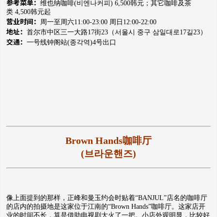
参考菜单：
维也纳咖啡(비엔나커피) 6,500韩元；
其它咖啡及茶
类 4,500韩元起
营业时间：
周一至周六11:00-23:00 周日12:00-22:00
地址：
首尔市中区三一大路17街23（
서울시 중구 삼일대로17길23）
交通：
一号线钟阁站(종각역)4号出口
Brown Hands咖啡厅
(브라운핸즈)
像上面提到的那样，正峰和曼玉约会时贴着“BANJUL”店名的咖啡厅
的店内的拍摄地是这家位于江南的“Brown Hands”咖啡厅。这家店开
业的时间不长，算是借助电视剧大火了一把。小店外观明显，比较好