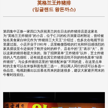
英格兰王炸猪排
(잉글랜드 왕돈까스)
第四集中正焕一家四口为庆祝美兰的生日去的炸猪排店是这家名
为“英格兰王炸猪排”的小店，位于仁川的松月洞童话村附近，曾经被
知名美食家白钟元作为“炸猪排三大天王”介绍过，也多次在电视节目
里露过面。小店开业于1981年，店里略微昏暗的灯光和怀旧感强烈的
家具摆设至今还保持了刚开业时的样子。店名中的“王”表示“大”，所
以这家的猪排都是大块的。除了招牌菜单“王炸猪排”以外，芝士炸猪
排的人气也很旺，还有就是在其它炸猪排店吃不到的特色菜单“绿茶
炸猪排”。与众多炸猪排店里的“猪排配米饭”不同的是，在这里点单
时的主食可以在米饭和面包里二选一，所以两人同行的话可以各选一
份品尝。电视剧播出以后慕名而来的剧迷很多，建议大家避开周末的
午餐时段前往。