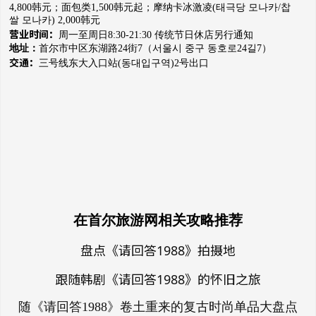
4,800韩元；
面包类1,500韩元起；
摩纳卡冰激凌(태극당 모나카/찹
쌀 모나카) 2,000韩元
营业时间：
周一至周日8:30-21:30 传统节日休店另行通知
首尔市中区东湖路24街7（
地址：
서울시 중구 동호로24길7）
交通：
三号线东大入口站(동대입구역)2号出口
在首尔旅游网相关攻略推荐
盘点《请回答1988》拍摄地
跟随韩剧《请回答1988》的怀旧之旅
随《请回答1988》卷土重来的复古时尚单品大盘点