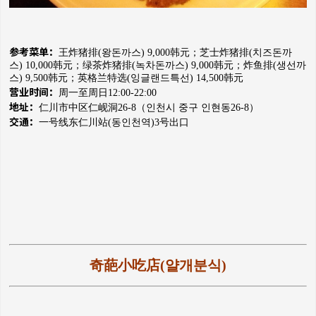
参考菜单：
王炸猪排(왕돈까스) 9,000韩元；
芝士炸猪排(치즈돈까
스) 10,000韩元；
绿茶炸猪排(녹차돈까스) 9,000韩元；
炸鱼排(생선까
스) 9,500韩元；
英格兰特选(잉글랜드특선) 14,500韩元
营业时间：
周一至周日12:00-22:00
地址：
仁川市中区仁岘洞26-8（
인천시 중구 인현동26-8）
交通：
一号线东仁川站(동인천역)3号出口
奇葩小吃店(얄개분식)