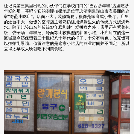
还记得第三集里出现的小伙伴们在学校门口的“巴西炒年糕”店里吃炒
年糕的那一幕吗？它的实际拍摄地是位于忠清南道瑞山市海美面的这
家“奇葩小吃店”。店面不大，装修简易，很像是家庭式小餐厅。店里
的灶台不大，做饭的空隙店主老奶奶还用煤炭生火的传统方式烧烧热
水。除了比较出名的传统炒年糕和炒年糕拼盘之外，店里还有紫菜包
饭、饺子汤、年糕汤、冷面等比较典型的韩国小吃。小店所在的这一
区域至今还保留着二十世纪八十年代的样子，十分有特色，吃完饭可
以拍拍街景哦。值得注意的是这家小吃店的营业时间并不固定，所以
去得太早或太晚就吃不到美食啦。