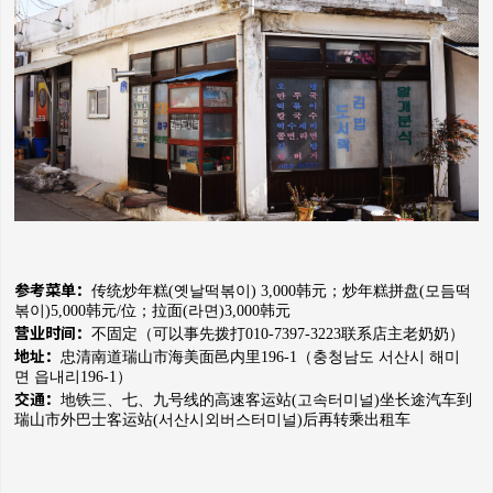
参考菜单：
传统炒年糕(옛날떡볶이) 3,000韩元；
炒年糕拼盘(모듬떡
볶이)5,000韩元/位；
拉面(라면)3,000韩元
营业时间：
不固定（可以事先拨打010-7397-3223联系店主老奶奶）
地址：
忠清南道瑞山市海美面邑内里196-1（
충청남도 서산시 해미
면 읍내리196-1）
交通：
地铁三、七、九号线的高速客运站(고속터미널)坐长途汽车到
瑞山市外巴士客运站(서산시외버스터미널)后再转乘出租车