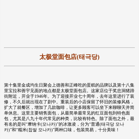
太极堂面包店(태극당)
第十集里金成均生日聚会上德善和正峰吃的蛋糕的品牌以及第十八集
里宝拉和善宇见面的地点都是太极堂面包店。这家店位于奖忠洞猪蹄
街附近，开业于1946年。为了迎接开业七十周年，去年这里进行了装
修，不久后就出现在了剧中。重装后的小店保留了怀旧的装修风格，
扩大了就餐区，增加了几款咖啡，让更多顾客可以坐下来聊聊天并简
单休息。这里主要销售面包，从最简单最常见的红豆面包到特色面
包，尤其是八九十年代常见的种类，比较有特色。除了面包之外，最
有名的是叫“摩纳卡(모나카)”的冰激凌，分为“普通(태극당 모나
카)”和“糯米(찹쌀 모나카)”两种口味，包装简易，十分美味！