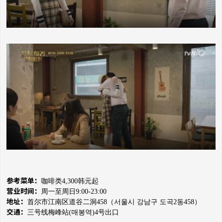
参考菜单：
咖啡类4,300韩元起
营业时间：
周一至周日9:00-23:00
地址：
首尔市江南区道谷二洞458（
서울시 강남구 도곡2동458）
交通：
三号线梅峰站(매봉역)4号出口