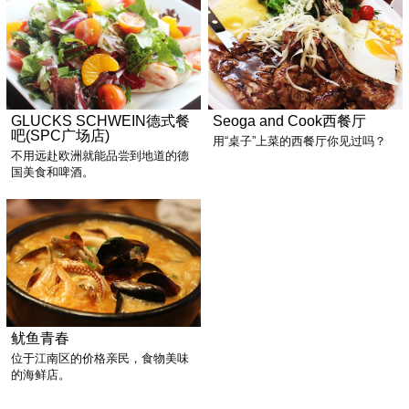
GLUCKS SCHWEIN德式餐
Seoga and Cook西餐厅
吧(SPC广场店)
用“桌子”上菜的西餐厅你见过吗？
不用远赴欧洲就能品尝到地道的德
国美食和啤酒。
鱿鱼青春
位于江南区的价格亲民，食物美味
的海鲜店。