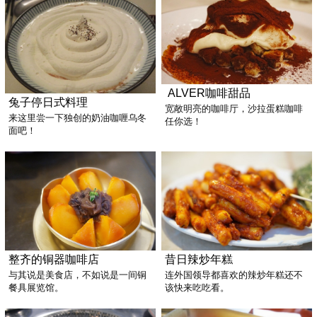
ALVER咖啡甜品
兔子停日式料理
宽敞明亮的咖啡厅，沙拉蛋糕咖啡
来这里尝一下独创的奶油咖喱乌冬
任你选！
面吧！
整齐的铜器咖啡店
昔日辣炒年糕
与其说是美食店，不如说是一间铜
连外国领导都喜欢的辣炒年糕还不
餐具展览馆。
该快来吃吃看。