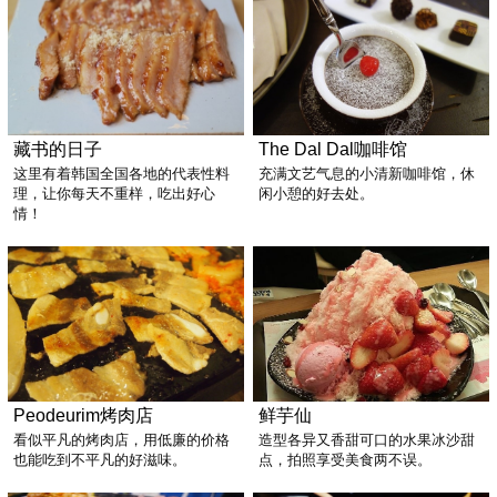
藏书的日子
The Dal Dal咖啡馆
这里有着韩国全国各地的代表性料
充满文艺气息的小清新咖啡馆，休
理，让你每天不重样，吃出好心
闲小憩的好去处。
情！
Peodeurim烤肉店
鲜芋仙
看似平凡的烤肉店，用低廉的价格
造型各异又香甜可口的水果冰沙甜
也能吃到不平凡的好滋味。
点，拍照享受美食两不误。