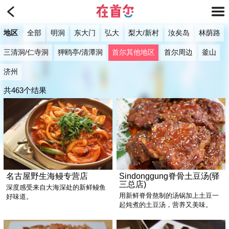
地区
全部
明洞
东大门
弘大
梨大/新村
汝矣岛
林荫路
三清洞/仁寺洞
狎鸥亭/清潭洞
首尔其他地区
首尔周边
釜山
济州
共463个结果
名古屋野生海鳗专营店
Sindonggung脊骨土豆汤(驿
三总店)
深度感受来自大海深处的新鲜鳗鱼
用新鲜脊骨熬制的汤锅加上土豆一
好味道。
起炖煮的土豆汤，营养又美味。