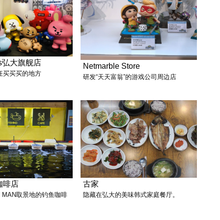
ends弘大旗舰店
Netmarble Store
狂买买买的地方
研发“天天富翁”的游戏公司周边店
咖啡店
古家
G MAN取景地的钓鱼咖啡
隐藏在弘大的美味韩式家庭餐厅。