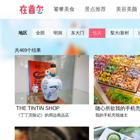
饕餮美食
景点推荐
美容美颜
地区
全部
明洞
东大门
弘大
梨大/新村
共469个结果
THE TINTIN SHOP
随心所欲我的手机
《丁丁历险记》的周边商品店
我的手机壳我做主