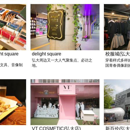
t square
delight square
校服城(弘大
弘大周边又一大人气聚集点、必访之
穿着样式多样
锁文具、音像制
地。
国青春偶像剧
VT COSMETIC(弘大店)
新百伦(弘大