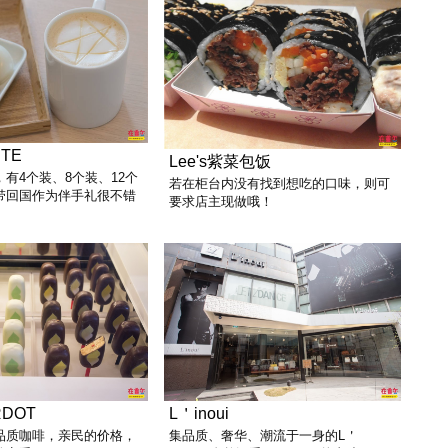
ITE
Lee's紫菜包饭
有4个装、8个装、12个
若在柜台内没有找到想吃的口味，则可
带回国作为伴手礼很不错
要求店主现做哦！
RDOT
L＇inoui
品质咖啡，亲民的价格，
集品质、奢华、潮流于一身的L＇