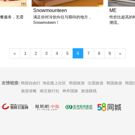
Snowmounteen
ME
点餐服务，无需
满足你对冷饮向往与期待的地方，
性价比超高的
Snowmoteen！
潮流。
«
1
2
3
4
5
6
7
8
9
»
友情链接:
韩国自由行
淘在路上社区
韩国旅游
出国旅游
韩国旅游
韩国
旅游攻略
南京旅行社
神舟国旅
旅游路线