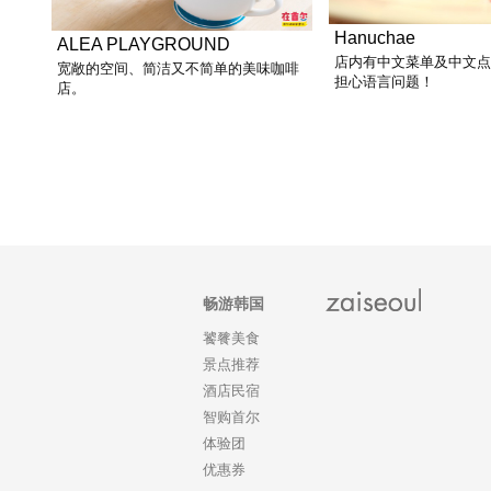
Hanuchae
ALEA PLAYGROUND
店内有中文菜单及中文
宽敞的空间、简洁又不简单的美味咖啡
担心语言问题！
店。
畅游韩国
饕餮美食
景点推荐
酒店民宿
智购首尔
体验团
优惠券