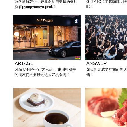
响的新鲜韩牛，兼具创意与美味的餐厅
GELATO也出售咖啡，
就在pyonpyonsya-jerok！
哦！
ARTAGE
ANSWER
时尚买手眼中的“艺术品”，来到狎鸥亭
如果想要感受江南的夜
的朋友们不要错过这大好机会啊！
错！