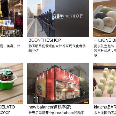
BOONTHESHOP
一口ONE B
旅游、美容、韩
韩国明星们爱逛的全韩首家现代化奢侈
提供礼盒包装，
精品馆
装三种规格，
哦！
GELATO
new balance(狎鸥亭店)
klatch&BA
SCOOP
升级后重新开业的new balance狎鸥亭
来自美国的高