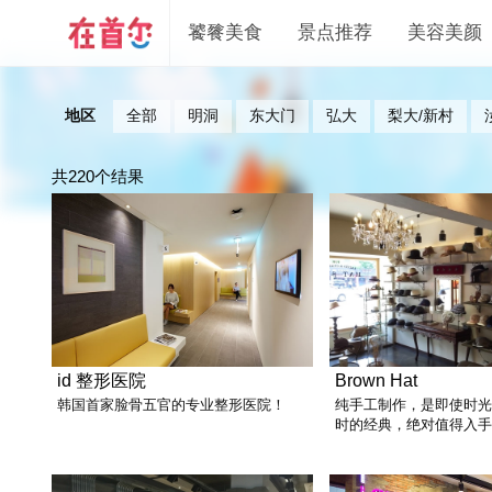
饕餮美食
景点推荐
美容美颜
地区
全部
明洞
东大门
弘大
梨大/新村
共220个结果
id 整形医院
Brown Hat
韩国首家脸骨五官的专业整形医院！
纯手工制作，是即使时
时的经典，绝对值得入