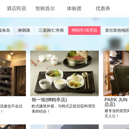
酒店民宿
智购首尔
体验团
优惠券
汝矣岛
林荫路
三清洞/仁寺洞
狎鸥亭/清潭洞
首尔其他地
韩一馆(狎鸥亭店)
PARK JUN
总店)
光流逝也不会过
欧式建筑外观，与韩式正统宫廷料理完
最专业的造型
手！
美的结合！
主人公！