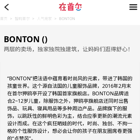
首页
>
智购首尔
>
人气商家
>
BONTON
BONTON ()
两层的卖场，独家独院独建筑，让妈妈们逛得舒心！
“BONTON”把法语中蕴育着时尚风的元素，带进了韩国的
孩童世界。这个源自法国的儿童服饰品牌，2016年2月末
在首尔狎鸥亭开设了韩国首家旗舰店。BONTON品牌适
合2~12岁儿童，除服饰之外，狎鸥亭旗舰店还同时出售
饰品、玩具、寝具用品等多种周边产品。品牌旗下的服
饰，以跳跃性的鲜明色彩为主，结合应季更新的潮流元素
设计而成。在这个疯狂晒娃的时代，时尚、独创、不拘一
格的个性服饰设计，想必会让你的孩子在朋友圈席卷更强
的“点赞风”。