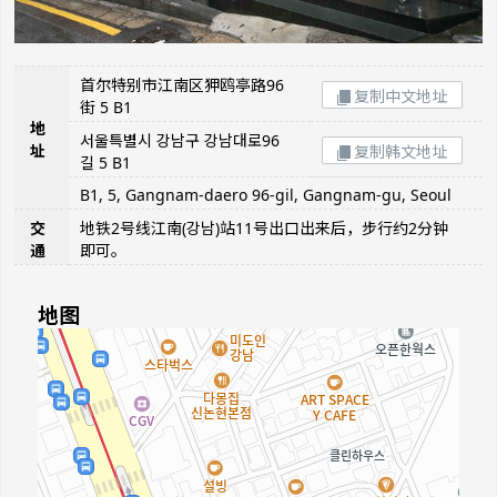
首尔特别市江南区狎鸥亭路96
复制中文地址
街 5 B1
地
서울특별시 강남구 강남대로96
址
复制韩文地址
길 5 B1
B1, 5, Gangnam-daero 96-gil, Gangnam-gu, Seoul
交
地铁2号线江南(강남)站11号出口出来后，步行约2分钟
通
即可。
地图