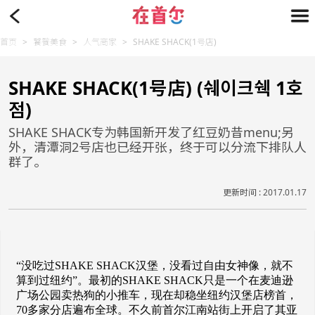
首页
>
饕餮美食
>
人气商家
>
SHAKE SHACK(1号店)
SHAKE SHACK(1号店) (쉐이크쉑 1호
점)
SHAKE SHACK专为韩国新开发了红豆奶昔menu;另
外，清潭洞2号店也已经开张，终于可以分流下排队人
群了。
更新时间 : 2017.01.17
“没吃过SHAKE SHACK汉堡，没看过自由女神像，就不
算到过纽约”。最初的SHAKE SHACK只是一个在麦迪逊
广场公园卖热狗的小推车，现在却稳坐纽约汉堡店榜首，
70多家分店遍布全球。不久前首尔江南站街上开启了其亚