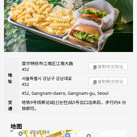
首尔特别市江南区江南大路
复制中文地址
452
地
서울특별시 강남구 강남대로
址
复制韩文地址
452
452, Gangnam-daero, Gangnam-gu, Seoul
交
地铁9号线新论岘(신논현)站5号出口出来后，步行约4 分
通
钟即可。
地图