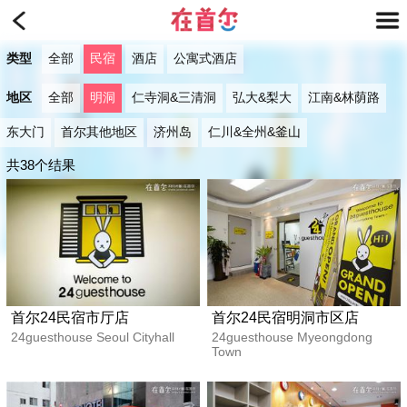
类型
全部
民宿
酒店
公寓式酒店
地区
全部
明洞
仁寺洞&三清洞
弘大&梨大
江南&林荫路
东大门
首尔其他地区
济州岛
仁川&全州&釜山
共38个结果
首尔24民宿市厅店
首尔24民宿明洞市区店
24guesthouse Seoul Cityhall
24guesthouse Myeongdong
Town