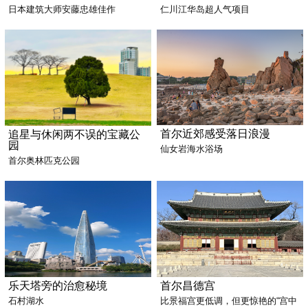
日本建筑大师安藤忠雄佳作
仁川江华岛超人气项目
首尔近郊感受落日浪漫
追星与休闲两不误的宝藏公
园
仙女岩海水浴场
首尔奥林匹克公园
乐天塔旁的治愈秘境
首尔昌德宫
石村湖水
比景福宫更低调，但更惊艳的“宫中