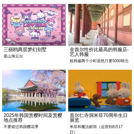
三丽鸥两层梦幻别墅
全首尔性价比最高的韩服店-
艺人韩服
釜山海云台
租韩服两个小时居然只要5000韩元
2025年韩国赏樱时间及赏樱
首尔仁寺洞米菲70周年生日
地点推荐
展览
不要错过韩国樱花季
米菲和魔法邮筒（运营到8月17
日）