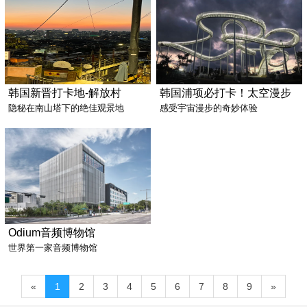
韩国新晋打卡地-解放村
韩国浦项必打卡！太空漫步
隐秘在南山塔下的绝佳观景地
感受宇宙漫步的奇妙体验
Odium音频博物馆
世界第一家音频博物馆
«
1
2
3
4
5
6
7
8
9
»