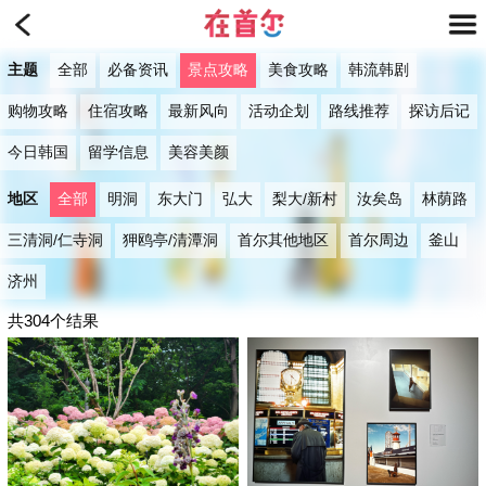
主题
全部
必备资讯
景点攻略
美食攻略
韩流韩剧
购物攻略
住宿攻略
最新风向
活动企划
路线推荐
探访后记
今日韩国
留学信息
美容美颜
地区
全部
明洞
东大门
弘大
梨大/新村
汝矣岛
林荫路
三清洞/仁寺洞
狎鸥亭/清潭洞
首尔其他地区
首尔周边
釜山
济州
共304个结果