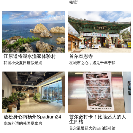
秘境”
江原道将湖水渔家体验村
首尔奉恩寺
韩国小众夏日度假景点
在城市之心，遇见千年宁静
放松身心南杨州Spadium24
首尔必打卡！比脸还大的人
生四格
高级舒适的韩国桑拿房
首尔最近超火的自拍照相馆