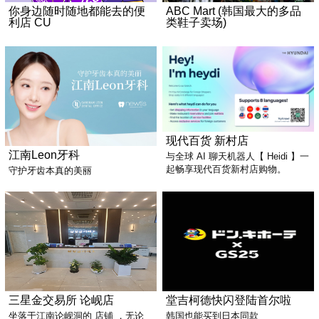
你身边随时随地都能去的便
ABC Mart (韩国最大的多品
利店 CU
类鞋子卖场)
现代百货 新村店
江南Leon牙科
与全球 AI 聊天机器人【 Heidi 】一
起畅享现代百货新村店购物。
守护牙齿本真的美丽
三星金交易所 论岘店
堂吉柯德快闪登陆首尔啦
坐落于江南论岘洞的 店铺 ，无论
韩国也能买到日本同款