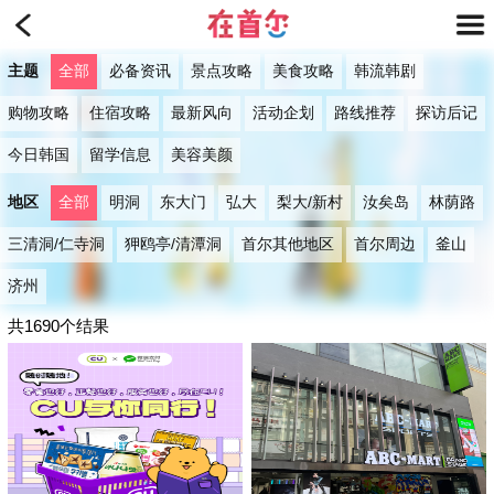
主题
全部
必备资讯
景点攻略
美食攻略
韩流韩剧
购物攻略
住宿攻略
最新风向
活动企划
路线推荐
探访后记
今日韩国
留学信息
美容美颜
地区
全部
明洞
东大门
弘大
梨大/新村
汝矣岛
林荫路
三清洞/仁寺洞
狎鸥亭/清潭洞
首尔其他地区
首尔周边
釜山
济州
共1690个结果