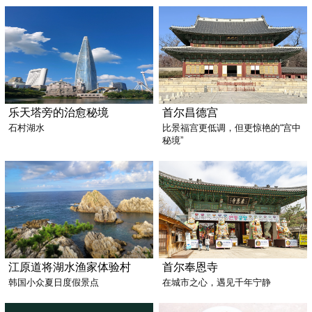
乐天塔旁的治愈秘境
首尔昌德宫
石村湖水
比景福宫更低调，但更惊艳的“宫中
秘境”
江原道将湖水渔家体验村
首尔奉恩寺
韩国小众夏日度假景点
在城市之心，遇见千年宁静