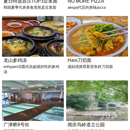
夏日特选首尔TOP3豆浆面
NO MORE PIZZA
韩国夏季代表美食竟然是豆浆面
aespa代言的美味pizza
龙山参鸡汤
Hani刀切面
enhypen沈载伦说超级好吃的参鸡
成始璄推荐新堂鱼籽刀切面
汤
广津桥8号街
闻庆鸟岭道立公园