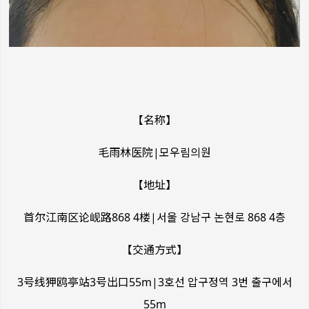
【名称】
毛雨林医院|모우림의원
【地址】
首尔江南区论岘路868 4楼|서울 강남구 논현로 868 4층
【交通方式】
3号线狎鸥亭站3号出口55m|
3호선 압구정역 3번 출구에서
55m