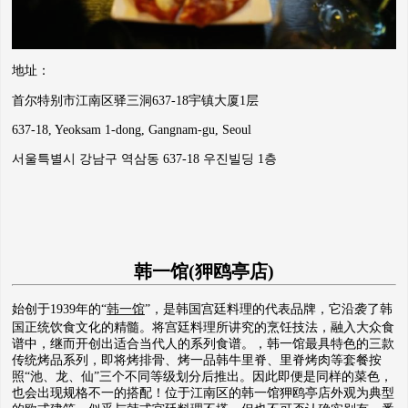
地址：
首尔特别市江南区驿三洞637-18宇镇大厦1层
637-18, Yeoksam 1-dong, Gangnam-gu, Seoul
서울특별시 강남구 역삼동 637-18 우진빌딩 1층
韩一馆(狎鸥亭店)
始创于1939年的“
韩一馆
”，是韩国宫廷料理的代表品牌，它沿袭了韩
国正统饮食文化的精髓。将宫廷料理所讲究的烹饪技法，融入大众食
谱中，继而开创出适合当代人的系列食谱。，韩一馆最具特色的三款
传统烤品系列，即将烤排骨、烤一品韩牛里脊、里脊烤肉等套餐按
照“池、龙、仙”三个不同等级划分后推出。因此即便是同样的菜色，
也会出现规格不一的搭配！位于江南区的韩一馆狎鸥亭店外观为典型