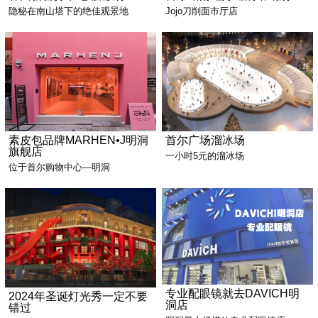
隐秘在南山塔下的绝佳观景地
Jojo刀削面市厅店
素皮包品牌MARHEN•J明洞
首尔广场溜冰场
旗舰店
一小时5元的溜冰场
位于首尔购物中心—明洞
专业配眼镜就去DAVICH明
2024年圣诞灯光秀一定不要
洞店
错过