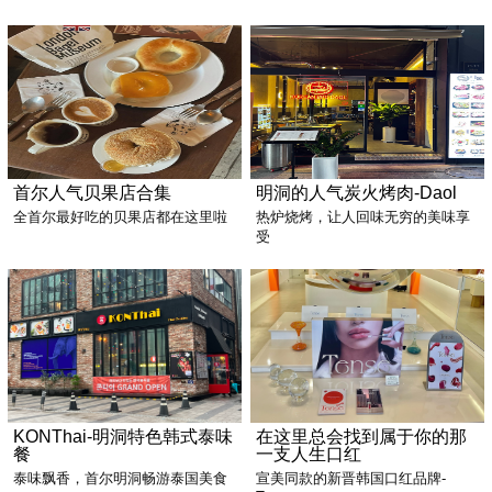
首尔人气贝果店合集
明洞的人气炭火烤肉-Daol
全首尔最好吃的贝果店都在这里啦
热炉烧烤，让人回味无穷的美味享
受
KONThai-明洞特色韩式泰味
在这里总会找到属于你的那
餐
一支人生口红
泰味飘香，首尔明洞畅游泰国美食
宣美同款的新晋韩国口红品牌-