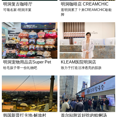
明洞复古咖啡厅
明洞咖啡店 CREAMCHIC
可颂名家-明洞洋菓
逛明洞累了？来CREAMCHIC歇歇
脚
明洞宠物用品店Super Pet
KLEAM医院明洞店
给毛孩子带一份礼物吧
致力于打造洁净透亮的肌肤
韩国新晋打卡地-解放村
首尔站附近好吃的蛤蜊汤