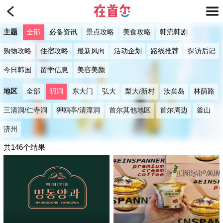
主题
全部
必备资讯
景点攻略
美食攻略
韩流韩剧
购物攻略
住宿攻略
最新风向
活动企划
路线推荐
探访后记
今日韩国
留学信息
美容美颜
地区
全部
明洞
东大门
弘大
梨大/新村
汝矣岛
林荫路
三清洞/仁寺洞
狎鸥亭/清潭洞
首尔其他地区
首尔周边
釜山
济州
共146个结果