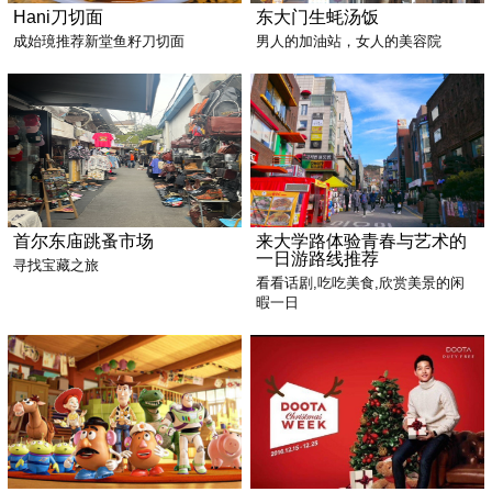
Hani刀切面
东大门生蚝汤饭
成始璄推荐新堂鱼籽刀切面
男人的加油站，女人的美容院
首尔东庙跳蚤市场
来大学路体验青春与艺术的
一日游路线推荐
寻找宝藏之旅
看看话剧,吃吃美食,欣赏美景的闲
暇一日