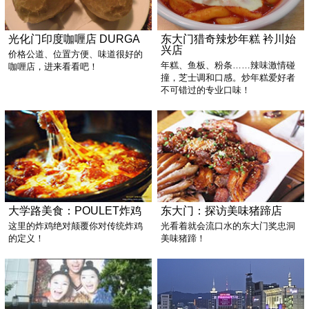
光化门印度咖喱店 DURGA
东大门猎奇辣炒年糕 衿川始
兴店
价格公道、位置方便、味道很好的
年糕、鱼板、粉条……辣味激情碰
咖喱店，进来看看吧！
撞，芝士调和口感。炒年糕爱好者
不可错过的专业口味！
大学路美食：POULET炸鸡
东大门：探访美味猪蹄店
这里的炸鸡绝对颠覆你对传统炸鸡
光看着就会流口水的东大门奖忠洞
的定义！
美味猪蹄！