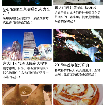
东大门设计者酒店探访记
G-Dragon全息演唱会,火力全
开！
这妹子住过东大门设计者酒店之后
带回来的一篇字里行间都是满满的
采用尖端的全息技术、最酷炫的方
兴奋的探访记！
式让你与偶像面对面！
东大门人气酒店民宿大搜罗
2015年首尔花灯庆典
想要观光、购物、美食三不误吗？
各式各样的花灯点亮清溪川，五彩
那么选择住在东大门附近的话是个
斑斓，让首尔的夜晚更加绚烂！
不错的选择！