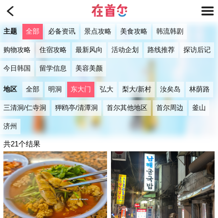
主题
全部
必备资讯
景点攻略
美食攻略
韩流韩剧
购物攻略
住宿攻略
最新风向
活动企划
路线推荐
探访后记
今日韩国
留学信息
美容美颜
地区
全部
明洞
东大门
弘大
梨大/新村
汝矣岛
林荫路
三清洞/仁寺洞
狎鸥亭/清潭洞
首尔其他地区
首尔周边
釜山
济州
共21个结果