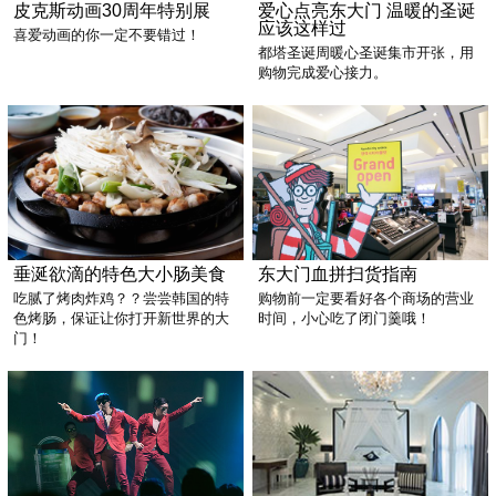
皮克斯动画30周年特别展
爱心点亮东大门 温暖的圣诞
应该这样过
喜爱动画的你一定不要错过！
都塔圣诞周暖心圣诞集市开张，用
购物完成爱心接力。
垂涎欲滴的特色大小肠美食
东大门血拼扫货指南
吃腻了烤肉炸鸡？？尝尝韩国的特
购物前一定要看好各个商场的营业
色烤肠，保证让你打开新世界的大
时间，小心吃了闭门羹哦！
门！