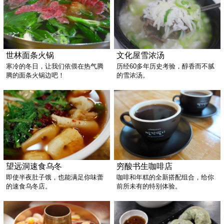
世林面条火锅
文化屋雪浓汤
寒冷的冬日，让我们依偎在热气腾
历经60多年历史考验，醇香而不腻
腾的面条火锅边吧！
的雪浓汤。
望远洞速食乌冬
穷酸书生咖啡店
即使半夜肚子饿，也能满足你味蕾
咖啡和年糕的全新搭配组合，给你
的速食乌冬店。
前所未有的特别体验。