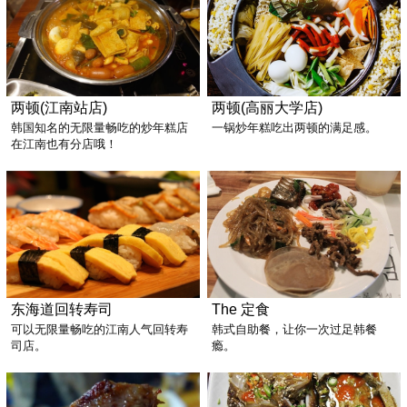
两顿(江南站店)
两顿(高丽大学店)
韩国知名的无限量畅吃的炒年糕店
一锅炒年糕吃出两顿的满足感。
在江南也有分店哦！
东海道回转寿司
The 定食
可以无限量畅吃的江南人气回转寿
韩式自助餐，让你一次过足韩餐
司店。
瘾。