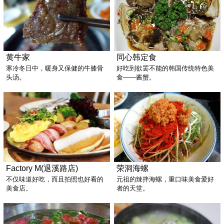
黄牛家
同心韩定食
寒冷冬日中，暖身又保健的牛膝骨
好吃到欲罢不能的韩国传统特色美
头汤。
食——酱蟹。
Factory M(退溪路店)
荣洞海螺
不仅味道好吃，而且拍照也好看的
元祖的辣拌海螺，重口味美食爱好
美食店。
者的天堂。