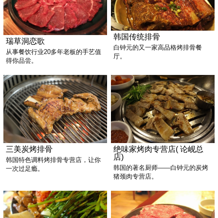
韩国传统排骨
瑞草洞恋歌
白钟元的又一家高品格烤排骨餐
从事餐饮行业20多年老板的手艺值
厅。
得你品尝。
三美炭烤排骨
绝味家烤肉专营店( 论岘总
店)
韩国特色调料烤排骨专营店，让你
韩国的著名厨师——白钟元的炭烤
一次过足瘾。
猪颈肉专营店。