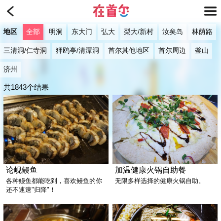
地区
全部
明洞
东大门
弘大
梨大/新村
汝矣岛
林荫路
三清洞/仁寺洞
狎鸥亭/清潭洞
首尔其他地区
首尔周边
釜山
济州
共1843个结果
论岘鳗鱼
加温健康火锅自助餐
各种鳗鱼都能吃到，喜欢鳗鱼的你
无限多样选择的健康火锅自助。
还不速速"归降"！