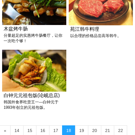
木盆烤牛肠
苑江韩牛料理
分量超足的实惠烤牛肠餐厅，让你
以合理的价格品尝高等韩牛。
一次吃个够！
白钟元元祖包饭(论岘总店)
韩国外食界吃货王一—白钟元于
1993年创立的元祖包饭。
«
14
15
16
17
18
19
20
21
22