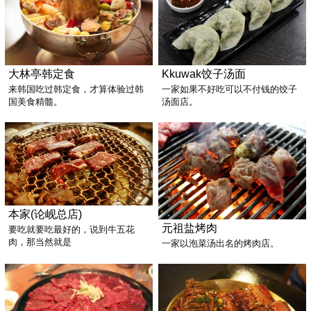
大林亭韩定食
Kkuwak饺子汤面
来韩国吃过韩定食，才算体验过韩
一家如果不好吃可以不付钱的饺子
国美食精髓。
汤面店。
本家(论岘总店)
元祖盐烤肉
要吃就要吃最好的，说到牛五花
肉，那当然就是
一家以泡菜汤出名的烤肉店。