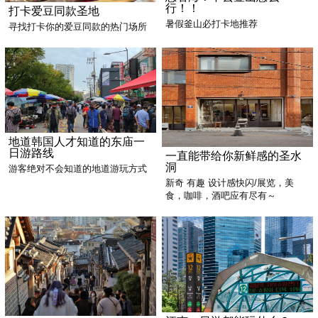
行！！
打卡爱豆同款圣地
暑假釜山必打卡地推荐
寻找打卡你的爱豆同款的热门场所
地道韩国人才知道的东庙一
日游路线
一直能带给你新鲜感的圣水
洞
游客绝对不会知道的地道游玩方式
新奇 有趣 设计感快闪/展览，美
食，咖啡，酒吧应有尽有～