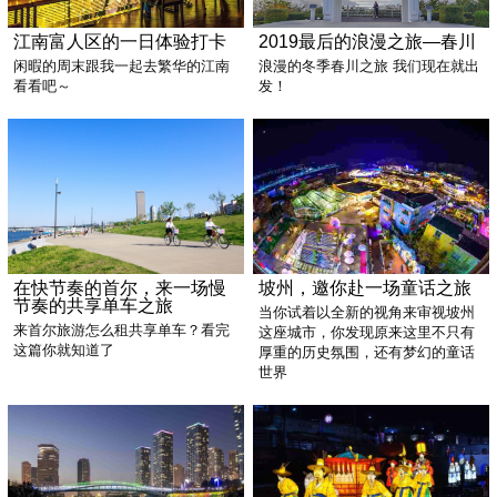
江南富人区的一日体验打卡
2019最后的浪漫之旅—春川
闲暇的周末跟我一起去繁华的江南
浪漫的冬季春川之旅 我们现在就出
看看吧～
发！
在快节奏的首尔，来一场慢
坡州，邀你赴一场童话之旅
节奏的共享单车之旅
当你试着以全新的视角来审视坡州
来首尔旅游怎么租共享单车？看完
这座城市，你发现原来这里不只有
这篇你就知道了
厚重的历史氛围，还有梦幻的童话
世界