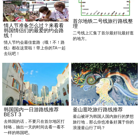
首尔地铁二号线旅行路线整
情人节准备怎么过？来看看
理
韩国情侣们的最爱的约会路
二号线上汇集了首尔最好玩最好逛
线！
的地方。
情人节约会最佳套路（哦！不！路
线）都在这里啦！带上你的TA一起
去玩吧！
釜山逛吃旅行路线推荐
韩国国内一日游路线推荐
BEST 3
釜山被评为韩国人国内旅行的梦想
去韩国的话，不要只在首尔地区打
旅行地，那么你也准备好属于你的
转咯，抽出一天的时间去看一看不
浪漫釜山行了吗？
一样的韩国吧。