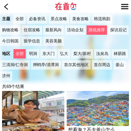
主题
全部
必备资讯
景点攻略
美食攻略
韩流韩剧
购物攻略
住宿攻略
最新风向
活动企划
路线推荐
探访后记
今日韩国
留学信息
美容美颜
地区
全部
明洞
东大门
弘大
梨大/新村
汝矣岛
林荫路
三清洞/仁寺洞
狎鸥亭/清潭洞
首尔其他地区
首尔周边
釜山
济州
共69个结果
想看海？不去釜山怎么