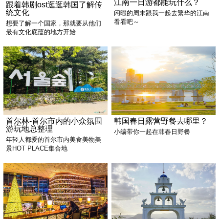
江南一日游都能玩什么？
跟着韩剧ost逛逛韩国了解传
统文化
闲暇的周末跟我一起去繁华的江南
看看吧～
想要了解一个国家，那就要从他们
最有文化底蕴的地方开始
首尔林-首尔市内的小众氛围
韩国春日露营野餐去哪里？
游玩地总整理
小编带你一起在韩春日野餐
年轻人都爱的首尔市内美食美物美
景HOT PLACE集合地