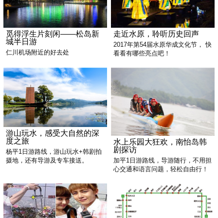
觅得浮生片刻闲——松岛新
走近水原，聆听历史回声
城半日游
2017年第54届水原华成文化节， 快
仁川机场附近的好去处
看看有哪些亮点吧！
游山玩水，感受大自然的深
度之旅
水上乐园大狂欢，南怡岛韩
剧探访
杨平1日游路线，游山玩水+韩剧拍
加平1日游路线，导游随行，不用担
摄地，还有导游及专车接送。
心交通和语言问题，轻松自由行！