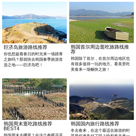
韩国首尔周边逛吃旅路线推
巨济岛旅游路线推荐
荐
你也想趁着春日的时光来一场踏青
韩国除了首尔，在首尔周边地区也
之旅吗？那就快去韩国春季旅游首
有很多值得一玩的地方。看美景吃
选之地——巨济岛吧！
美食来一场畅快之旅！
韩国周末逛吃路线推荐
韩国国内旅行路线推荐
BEST4
冬去春来，在这个最适合旅游的时
韩国周末去哪里？在这个春暖花开
节里你准备好了吗？快和春天来一