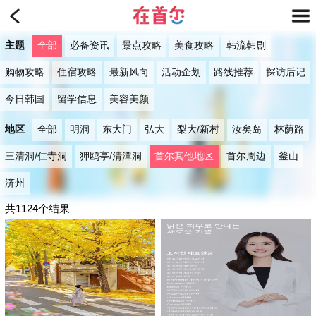
主题
全部
必备资讯
景点攻略
美食攻略
韩流韩剧
购物攻略
住宿攻略
最新风向
活动企划
路线推荐
探访后记
今日韩国
留学信息
美容美颜
地区
全部
明洞
东大门
弘大
梨大/新村
汝矣岛
林荫路
三清洞/仁寺洞
狎鸥亭/清潭洞
首尔其他地区
首尔周边
釜山
济州
共1124个结果