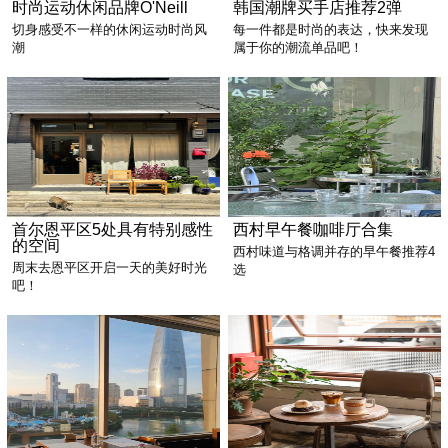
时尚运动休闲品牌O'Neill
韩国潮牌买手店推荐2弹
切身感受不一样的休闲运动时尚风
每一件都是时尚的表达，快来发现
潮
属于你的潮流单品吧！
首尔恩平区5处具有特别感性
西村早午餐咖啡厅合集
的空间
西村味道与格调并存的早午餐推荐4
周末去恩平区开启一天的美好时光
选
吧！