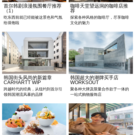
首尔韩剧浪漫氛围餐厅推荐
咖啡天堂望远洞的咖啡店推
（1）
荐
吃东西前就已经能被这景色和气氛
探索各种风格的咖啡厅，尽享咖啡
给填饱啦
文化的魅力
韩国街头风尚的新篇章
韩国超大的潮牌买手店
CARHARTT WIP
WORKSOUT
跨越时代的经典，从纽约到首尔引
聚各种大牌及限量合作款于一体的
领韩国潮流风暴的品牌
一站式购物服饰店