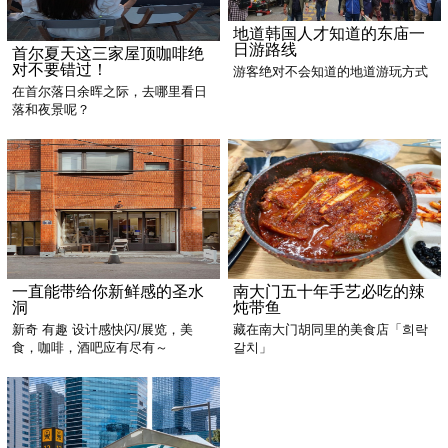
地道韩国人才知道的东庙一
日游路线
首尔夏天这三家屋顶咖啡绝
对不要错过！
游客绝对不会知道的地道游玩方式
在首尔落日余晖之际，去哪里看日
落和夜景呢？
一直能带给你新鲜感的圣水
南大门五十年手艺必吃的辣
洞
炖带鱼
新奇 有趣 设计感快闪/展览，美
藏在南大门胡同里的美食店「희락
食，咖啡，酒吧应有尽有～
갈치」