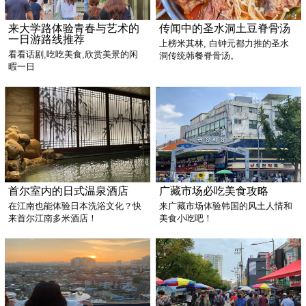
来大学路体验青春与艺术的
传闻中的圣水洞土豆脊骨汤
一日游路线推荐
上榜米其林, 白钟元都力推的圣水
看看话剧,吃吃美食,欣赏美景的闲
洞传统韩餐脊骨汤。
暇一日
首尔室内的日式温泉酒店
广藏市场必吃美食攻略
在江南也能体验日本洗浴文化？快
来广藏市场体验韩国的风土人情和
来首尔江南多米酒店！
美食小吃吧！