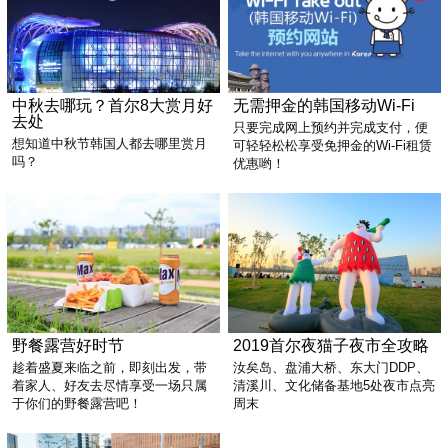
中秋去哪玩？首尔8大赏月好
无需押金的韩国移动Wi-Fi
去处
只要完成网上预约并完成支付，便
想知道中秋节韩国人都去哪里赏月
可轻轻松松享受免押金的Wi-Fi租赁
吗？
优惠哟！
野餐露营好时节
2019首尔夜猫子夜市全攻略
趁着盛夏来临之前，即刻出发，带
汝矣岛、盘浦大桥、东大门DDP、
着家人、好友去尽情享受一场只属
清溪川、文化储备基地5处夜市点亮
于你们的野餐露营吧！
周末