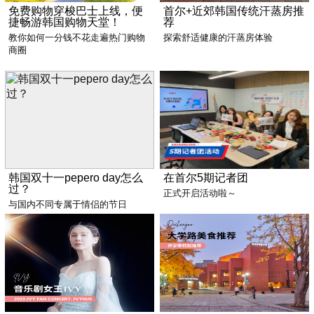
免费购物穿梭巴士上线，便
首尔+近郊韩国传统汗蒸房推
捷畅游韩国购物天堂！
荐
教你如何一分钱不花走遍热门购物
探索舒适健康的汗蒸房体验
商圈
韩国双十一pepero day怎么
在首尔5期记者团
过？
正式开启活动啦～
与国内不同专属于情侣的节日