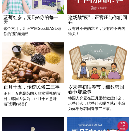
蓝莓红参，宠Eye你的每一
这场战“疫”，正官庄与你们同
天
在
这个六月，让正官庄GoodBASE做
没有过不去的寒冬，没有跨不去的
你的“蓝”颜知己
难关！
正月十五，传统民俗二三事
岁末年初话春节，细数韩国
春节那些事
正月十五也是韩国人非常重视的节
韩国人究竟在正月里都做些什么，
日，韩国人认为，正月十五意味
玩些什么，吃些什么呢？就让小编
着“光明(밝음)”
为你细数韩国春节二三事。