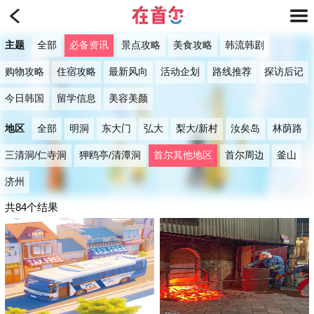
主题
全部
必备资讯
景点攻略
美食攻略
韩流韩剧
购物攻略
住宿攻略
最新风向
活动企划
路线推荐
探访后记
今日韩国
留学信息
美容美颜
地区
全部
明洞
东大门
弘大
梨大/新村
汝矣岛
林荫路
三清洞/仁寺洞
狎鸥亭/清潭洞
首尔其他地区
首尔周边
釜山
济州
共84个结果